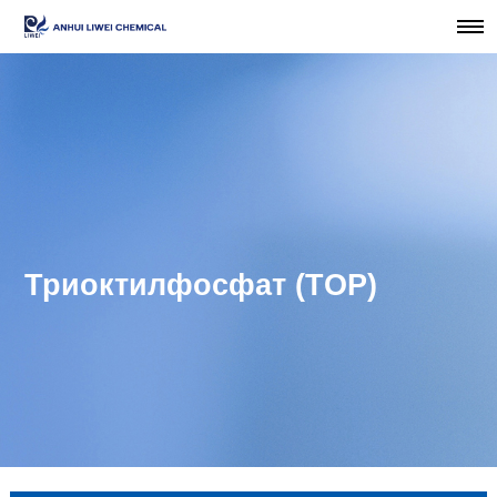
Триоктилфосфат (TOP)