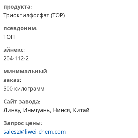
продукта
Триоктилфосфат (TOP)
псевдоним
ТОП
эйнекс
204-112-2
минимальный
заказ
500 килограмм
Сайт завода
Линву, Иньчуань, Нинся, Китай
Запрос цены
sales2@liwei-chem.com