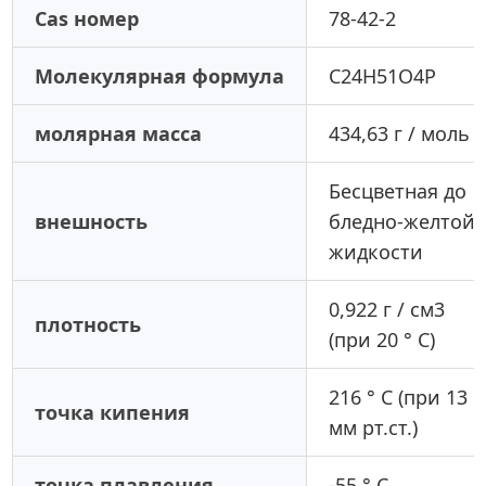
Cas номер
78-42-2
Молекулярная формула
C24H51O4P
молярная масса
434,63 г / моль
Бесцветная до
внешность
бледно-желтой
жидкости
0,922 г / см3
плотность
(при 20 ° C)
216 ° C (при 13
точка кипения
мм рт.ст.)
точка плавления
-55 ° С